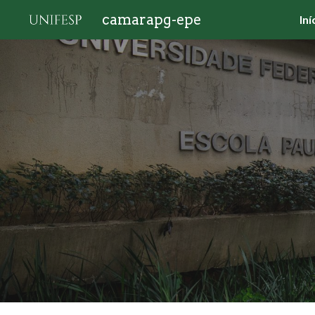
camarapg-epe
Iní
Sk