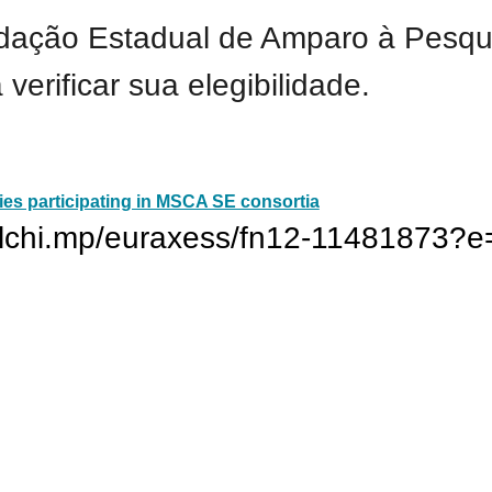
ndação Estadual de Amparo à Pesqui
erificar sua elegibilidade.
ties participating in MSCA SE consortia
ailchi.mp/euraxess/fn12-11481873