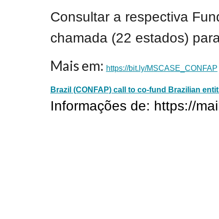
Consultar a respectiva Fu
chamada (22 estados) para v
Mais em:
https://bit.ly/MSCASE_CONFAP
Brazil (CONFAP) call to co-fund Brazilian enti
Informações de: https://m