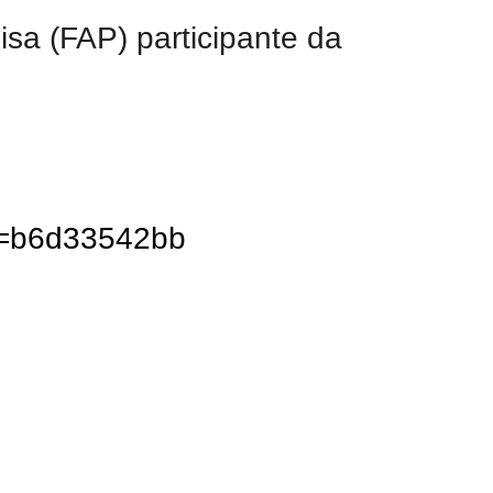
sa (FAP) participante da
?e=b6d33542bb