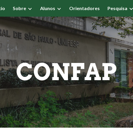
cio
Sobre
Alunos
Orientadores
Pesquisa
ip to main content
Skip to navigat
CONFAP