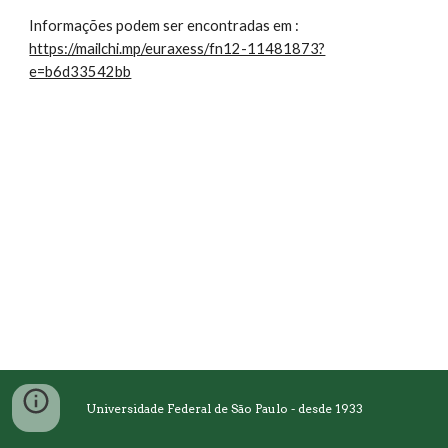
Informações podem ser encontradas em :
https://mailchi.mp/euraxess/fn12-11481873?
e=b6d33542bb
Universidade Federal de São Paulo - desde 1933